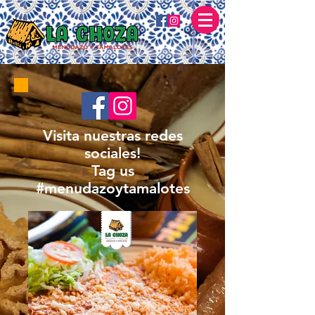
Visita nuestras redes
sociales!
Tag us
#menudazoytamalotes